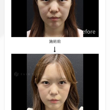
瘢痕が目立つことがあります（体質
による）。
鼻テスリフト
腫れ・赤み・痛み、皮下出血（1〜
2週間で軽快）
一時的なへこみ・
くぼみ・しわ
糸の通った部分に一
施術前
時的な凹みが出ることがあります
強いつっぱり感・違和感
点状の針
跡・色素沈着が残ることがあります
挿入した糸は触れることがありま
す
感染（発赤・痛み・熱感・膿）
左右差・湾曲が残ることがありま
す
糸アレルギーが起きた場合は抜
糸が必要になることがあります
糸
の抜去が必要な場合、切開が必要と
なり傷が残る可能性があります
鼻
尖部の血流障害による皮膚壊死の可
能性は完全には否定できません