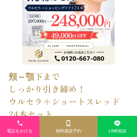
頬～顎下まで
しっかり引き締め！
ウルセラ＋ショートスレッド
24本セット
頬・フェイスライン・顎下のもたつき
電話をかける
無料相談予約
LINE相談