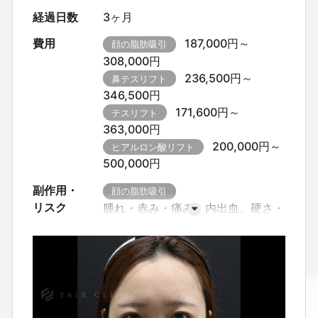
経過日数
3ヶ月
費用
187,000円～
顔の脂肪吸引
308,000円
236,500円～
鼻テスリフト
346,500円
171,600円～
テスリフト
363,000円
200,000円～
ヒアルロン酸リフト
500,000円
副作用・
顔の脂肪吸引
リスク
腫れ・赤み・痛み、内出血、硬さ・
つっぱり感・しびれ感
カニューレ
挿入部の赤み・色素沈着
感染・出
血・血腫、創離開
皮膚の凹凸・左
右差が生じることがあります。
圧
迫不足や体質により、硬さ・しこり
が長引く場合があります。
傷跡や