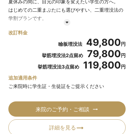
夏休みの間に、目元の印象を変えたい学生の方へ。
はじめての二重まぶたにも選びやすい、二重埋没法の
学割プランです。
改訂料金
自然な仕上がりを目指す瞼板埋没法から、デザイン性
49,800
やキープ力を重視した挙筋埋没法まで、希望の二重ラ
瞼板埋没法
円
79,800
インに合わせてご提案します。
挙筋埋没法2点留め
円
119,800
挙筋埋没法3点留め
円
★未成年の方へ
中学生以下の方は、原則として親権者の同伴が必要で
追加適用条件
す。
ご来院時に学生証・生徒証をご提示ください
高校生以上の方は、親権者同意書をお持ちいただけれ
ば、おひとりで受診いただけます。
来院のご予約・ご相談
詳しくは
こちら
を確認ください。
→
未成年者の受診について
詳細を見る