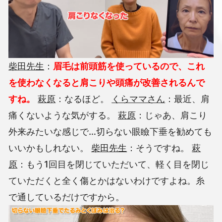
柴田先生
：
眉毛は前頭筋を使っているので、これ
を使わなくなると肩こりや頭痛が改善されるんで
すね。
萩原
：なるほど。
くらママさん
：最近、肩
痛くないような気がする。
萩原
：じゃあ、肩こり
外来みたいな感じで…切らない眼瞼下垂を勧めても
いいかもしれない。
柴田先生
：そうですね。
萩
原
：もう1回目を閉じていただいて、軽く目を閉じ
ていただくと全く傷とかはないわけですよね。糸
で通しているだけですから。