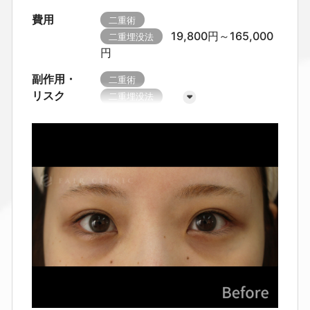
費用
二重術
19,800円～165,000
二重埋没法
円
副作用・
二重術
リスク
二重埋没法
腫れ・赤み・痛み、内出血、ゴロゴ
ロ感や乾燥感
左右差、ラインの変
化／浅くなる・戻る可能性
糸の露
出・結び目の触れ、感染（まれに抗
生剤や処置が必要）
まれに再処
置・掛け直しが必要になることがあ
ります