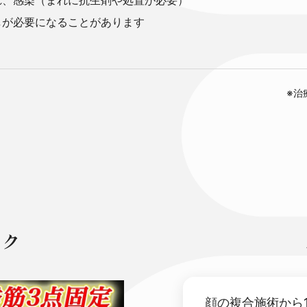
しが必要になることがあります
※治
ック
顔の複合施術から