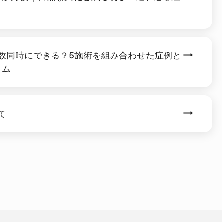
の手術〜7日後の壮絶ダウンタイム密着
【整形オー
数同時にできる？5施術を組み合わせた症例と
イム
て