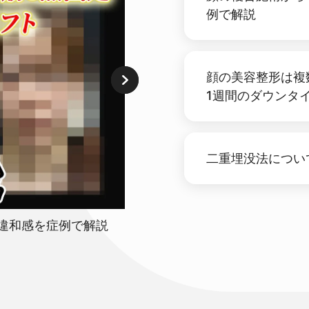
【顔面フル整形】歌舞伎町ホスト
例で解説
顔の美容整形は複
1週間のダウンタ
二重埋没法につい
違和感を症例で解説