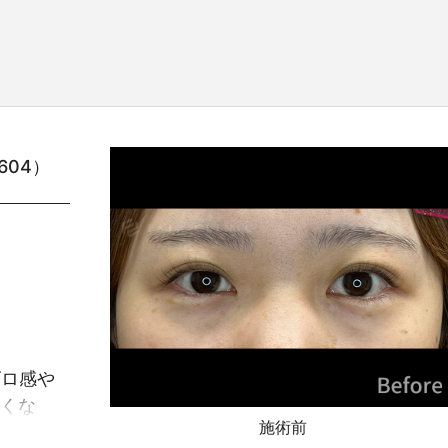
604）
ゴロ感や
くな
施術前
の触