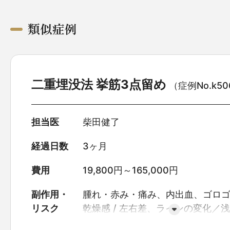
類似症例
二重埋没法 挙筋3点留め
（症例No.k50
担当医
柴田健了
経過日数
3ヶ月
費用
19,800円～165,000円
副作用・
腫れ・赤み・痛み、内出血、ゴロ
リスク
乾燥感
左右差、ラインの変化／浅
る・戻る可能性
糸の露出・結び目