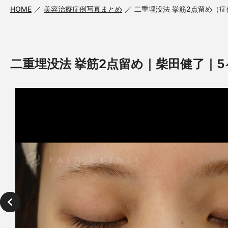
HOME
美容治療症例写真まとめ
二重埋没法 挙筋2点留め（症例N
二重埋没法 挙筋2点留め｜柴田健了｜5