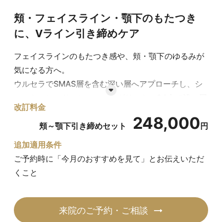
頬・フェイスライン・顎下のもたつき
に、Vライン引き締めケア
フェイスラインのもたつき感や、頬・顎下のゆるみが
気になる方へ。
ウルセラでSMAS層を含む深い層へアプローチし、シ
ョートスレッド（ショッピングリフト）24本で浅い層
改訂料金
のハリ感・引き締め感を補うことで、すっきりとした
248,000
Vライン印象を目指す引き締めセットです。
頬～顎下引き締めセット
円
追加適用条件
ウルセラ（頬＋フェイスライン＋下顎） 198,000円、
ご予約時に「今月のおすすめを見て」とお伝えいただ
ショッピングリフト24本 99,000円の組み合わせを、
くこと
セット価格248,000円でご案内します。
来院のご予約・ご相談