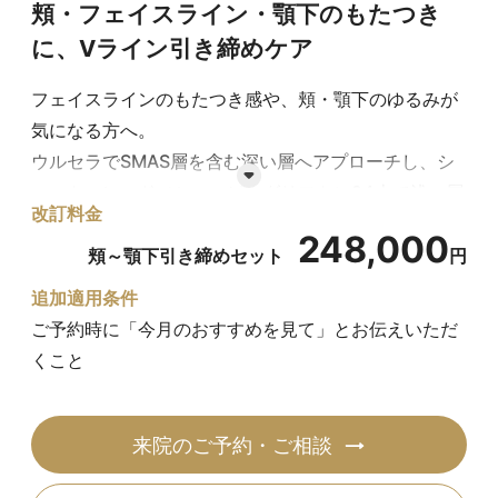
頬・フェイスライン・顎下のもたつき
に、Vライン引き締めケア
フェイスラインのもたつき感や、頬・顎下のゆるみが
気になる方へ。
ウルセラでSMAS層を含む深い層へアプローチし、シ
ョートスレッド（ショッピングリフト）24本で浅い層
改訂料金
のハリ感・引き締め感を補うことで、すっきりとした
248,000
Vライン印象を目指す引き締めセットです。
頬～顎下引き締めセット
円
追加適用条件
ウルセラ（頬＋フェイスライン＋下顎） 198,000円、
ご予約時に「今月のおすすめを見て」とお伝えいただ
ショッピングリフト24本 99,000円の組み合わせを、
くこと
セット価格248,000円でご案内します。
来院のご予約・ご相談