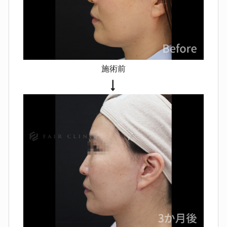
による）。
フェイスリフト
だるさ・熱感・むくみ・かゆみ・軽
い発熱などの全身症状
傷周囲の赤
み・盛り上がり・硬さ（体質により
施術前
長引くことがあります）
内出血・
血腫、むくみの遷延
感染（化膿）
により痛みや腫れが強くなる、長引
く
左右差や、表情の変化を「違和
感」と感じること
耳の形・耳たぶ
の位置などがわずかに変化する可能
性
ごく稀に、アレルギー反応・シ
ョックなど全身的な合併症