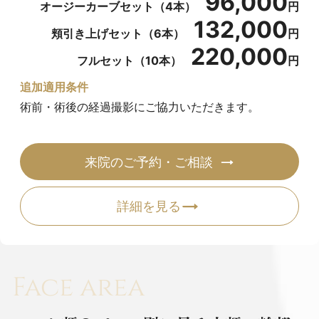
96,000
Doothスレッドは、頬を引き上げることに加え、お顔
オージーカーブセット（4本）
円
132,000
の立体感や自然なオージーカーブを意識して糸を配置
頬引き上げセット（6本）
円
するスレッド施術です。
220,000
フルセット（10本）
円
頬の立体感を意識した4本のオージーカーブセットを
追加適用条件
はじめ、頬の引き上げを組み合わせた6本セット、お
術前・術後の経過撮影にご協力いただきます。
顔全体のバランスを考えた10本のフルセットをご用意
しています。
来院のご予約・ご相談
新導入に伴い、現在は症例撮影にご協力いただける方
詳細を見る
を対象に、各セットを通常価格から20％OFFのモニタ
ー価格でご案内します。
モニター制度に関する詳細は
こちら
でご確認いただけ
Face area
ます。