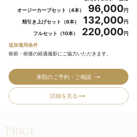
96,000
Doothスレッドは、頬を引き上げることに加え、お顔
オージーカーブセット（4本）
円
132,000
の立体感や自然なオージーカーブを意識して糸を配置
頬引き上げセット（6本）
円
するスレッド施術です。
220,000
フルセット（10本）
円
頬の立体感を意識した4本のオージーカーブセットを
追加適用条件
はじめ、頬の引き上げを組み合わせた6本セット、お
術前・術後の経過撮影にご協力いただきます。
顔全体のバランスを考えた10本のフルセットをご用意
しています。
来院のご予約・ご相談
新導入に伴い、現在は症例撮影にご協力いただける方
詳細を見る
を対象に、各セットを通常価格から20％OFFのモニタ
ー価格でご案内します。
モニター制度に関する詳細は
こちら
でご確認いただけ
Price
ます。