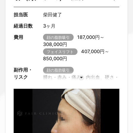
担当医
柴田健了
経過日数
3ヶ月
費用
187,000円～
顔の脂肪吸引
308,000円
407,000円～
フェイスリフト
850,000円
副作用・
顔の脂肪吸引
リスク
腫れ・赤み・痛み、内出血、硬さ・
つっぱり感・しびれ感
カニューレ
挿入部の赤み・色素沈着
感染・出
血・血腫、創離開
皮膚の凹凸・左
右差が生じることがあります。
圧
迫不足や体質により、硬さ・しこり
が長引く場合があります。
傷跡や
瘢痕が目立つことがあります（体質