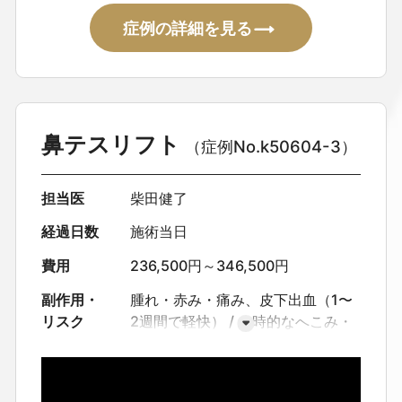
症例の詳細を見る
鼻テスリフト
（症例No.k50604-3）
担当医
柴田健了
経過日数
施術当日
費用
236,500円～346,500円
副作用・
腫れ・赤み・痛み、皮下出血（1〜
リスク
2週間で軽快）
一時的なへこみ・
くぼみ・しわ
糸の通った部分に一
時的な凹みが出ることがあります
強いつっぱり感・違和感
点状の針