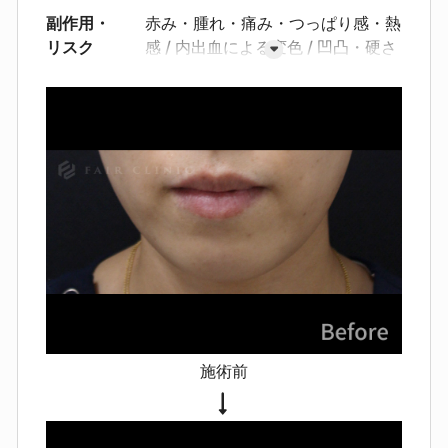
副作用・
赤み・腫れ・痛み・つっぱり感・熱
リスク
感
内出血による変色
凹凸・硬さ
左右差
感染（まれに抗生剤対応
が必要）
血管内注入による血流障
害（非常にまれ）
皮膚壊死（極め
てまれ）
施術前