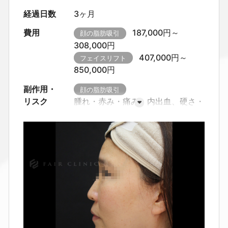
経過日数
3ヶ月
費用
187,000円～
顔の脂肪吸引
308,000円
407,000円～
フェイスリフト
850,000円
副作用・
顔の脂肪吸引
リスク
腫れ・赤み・痛み、内出血、硬さ・
つっぱり感・しびれ感
カニューレ
挿入部の赤み・色素沈着
感染・出
血・血腫、創離開
皮膚の凹凸・左
右差が生じることがあります。
圧
迫不足や体質により、硬さ・しこり
が長引く場合があります。
傷跡や
瘢痕が目立つことがあります（体質
による）。
フェイスリフト