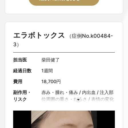
エラボトックス
（症例No.k00484-
3）
担当医
柴田健了
経過日数
1週間
費用
18,700円
副作用・
赤み・腫れ・痛み
内出血
注入部
リスク
位周囲の重さ・だるさ
表情の変化
（眉・瞼の位置変化など）
咬筋施
術時の咬みにくさ
口角下制の影響
による笑いづらさ
まれに全身症状
（倦怠・頭痛・発熱 等）