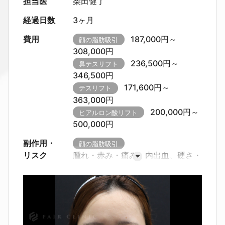
担当医
柴田健了
経過日数
3ヶ月
費用
187,000円～
顔の脂肪吸引
308,000円
236,500円～
鼻テスリフト
346,500円
171,600円～
テスリフト
363,000円
200,000円～
ヒアルロン酸リフト
500,000円
副作用・
顔の脂肪吸引
リスク
腫れ・赤み・痛み、内出血、硬さ・
つっぱり感・しびれ感
カニューレ
挿入部の赤み・色素沈着
感染・出
血・血腫、創離開
皮膚の凹凸・左
右差が生じることがあります。
圧
迫不足や体質により、硬さ・しこり