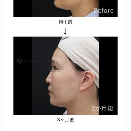
だるさ・熱感・むくみ・かゆみ・軽
い発熱などの全身症状
傷周囲の赤
み・盛り上がり・硬さ（体質により
施術前
長引くことがあります）
内出血・
血腫、むくみの遷延
感染（化膿）
により痛みや腫れが強くなる、長引
く
左右差や、表情の変化を「違和
感」と感じること
耳の形・耳たぶ
の位置などがわずかに変化する可能
性
ごく稀に、アレルギー反応・シ
ョックなど全身的な合併症
3ヶ月後