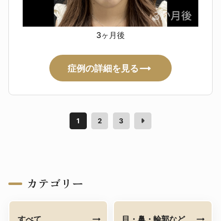
能性は完全には否定できません
テスリフト
3ヶ月後
腫れ・赤み・痛み・むくみ・内出血
つっぱり感・違和感・へこみ／色
素沈着の可能性
左右差の残存（顔
症例の詳細を見る
は完全対称ではありません）
ごく
まれに糸露出・感染（悪化時は早期
対応が必要）
まれに全身症状（倦
怠感・発熱・蕁麻疹 等）
1
2
3
ヒアルロン酸リフト
赤み・腫れ・痛み・つっぱり感・熱
感
内出血による変色
凹凸・硬さ
左右差
感染（まれに抗生剤対応
カテゴリー
が必要）
血管内注入による血流障
害（非常にまれ）
皮膚壊死（極め
てまれ）
すべて
目・鼻・輪郭など