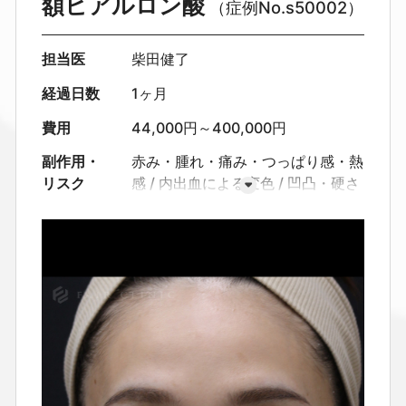
額ヒアルロン酸
（症例No.s50002）
担当医
柴田健了
経過日数
1ヶ月
費用
44,000円～400,000円
副作用・
赤み・腫れ・痛み・つっぱり感・熱
リスク
感
内出血による変色
凹凸・硬さ
左右差
感染（まれに抗生剤対応
が必要）
血管内注入による血流障
害（非常にまれ）
皮膚壊死（極め
てまれ）