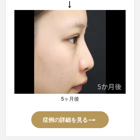
囲の皮膚や組織を切除・調整する手
術です。
傷は小鼻の脇に沿って生
じます。目立ちにくい部位ですが、
完全に消失するわけではありませ
ん。
術後しばらくの間、傷は赤み
を帯びた状態になりますが、時間の
経過とともに徐々に落ち着きます。
手術後、鼻孔の左右差が強調され
て見えることがあります。
まれ
に、眼の下に皮下出血が出現するこ
とがあります。
体質により、傷跡
がケロイドや瘢痕として目立つこと
があります。
5ヶ月後
症例の詳細を見る