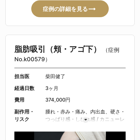
症例の詳細を見る
脂肪吸引（頬・アゴ下）
（症例
No.k00579）
担当医
柴田健了
経過日数
3ヶ月
費用
374,000円
副作用・
腫れ・赤み・痛み、内出血、硬さ・
リスク
つっぱり感・しびれ感
カニューレ
挿入部の赤み・色素沈着
感染・出
血・血腫、創離開
皮膚の凹凸・左