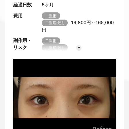
経過日数
5ヶ月
費用
二重術
19,800円～165,000
二重埋没法
円
副作用・
二重術
リスク
二重埋没法
腫れ・赤み・痛み、内出血、ゴロゴ
ロ感や乾燥感
左右差、ラインの変
化／浅くなる・戻る可能性
糸の露
出・結び目の触れ、感染（まれに抗
生剤や処置が必要）
まれに再処
置・掛け直しが必要になることがあ
ります