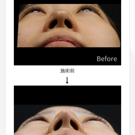
跡・色素沈着が残ることがあります
挿入した糸は触れることがありま
す
感染（発赤・痛み・熱感・膿）
左右差・湾曲が残ることがありま
す
糸アレルギーが起きた場合は抜
糸が必要になることがあります
糸
の抜去が必要な場合、切開が必要と
なり傷が残る可能性があります
鼻
尖部の血流障害による皮膚壊死の可
能性は完全には否定できません
施術前