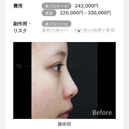
費用
242,000円
鼻プロテーゼ
220,000円～330,000円
鼻翼
副作用・
鼻プロテーゼ
リスク
鼻筋の曲がり・左右差の強調
鼻背
の段差・輪郭不整
眼の下の皮下出
血
鼻閉感・鼻通りの変化
プロテ
ーゼの偏位・移動
メガネ等による
圧迫変形
残存フィラーに伴う感染
リスク増大
赤み・腫れ・熱感
む
くみ・違和感・圧痛
内出血
感染
（化膿）
創部の赤み・硬さ
体質
による瘢痕・ケロイド
施術部位の
左右差・段差
アレルギー反応（薬
剤・麻酔）
全身症状（だるさ・発
熱・吐き気）
鼻翼
施術前
小鼻の付け根を切開し、計測した範