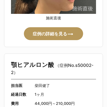
施術直後
症例の詳細を見る
顎ヒアルロン酸
（症例No.s50002-
2）
担当医
柴田健了
経過日数
1ヶ月
費用
44,000円～210,000円