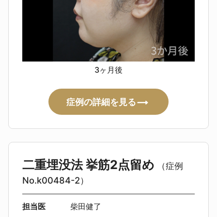
3ヶ月後
症例の詳細を見る
二重埋没法 挙筋2点留め
（症例
No.k00484-2）
担当医
柴田健了