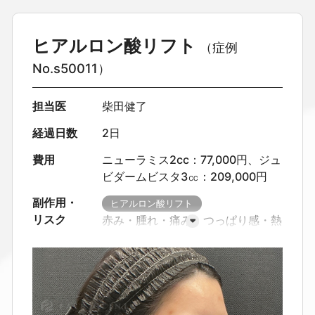
ヒアルロン酸リフト
（症例
No.s50011）
担当医
柴田健了
経過日数
2日
費用
ニューラミス2cc：77,000円、ジュ
ビダームビスタ3㏄：209,000円
副作用・
ヒアルロン酸リフト
リスク
赤み・腫れ・痛み・つっぱり感・熱
感
内出血による変色
凹凸・硬さ
左右差
感染（まれに抗生剤対応
が必要）
血管内注入による血流障
害（非常にまれ）
皮膚壊死（極め
てまれ）