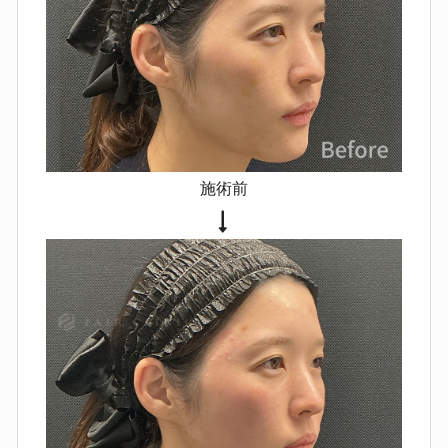
ニューラミス
赤み・腫れ・痛み・つっぱり感・熱
感
内出血による変色
凹凸・硬さ
左右差
感染（まれに抗生剤対応
が必要）
血管内注入による血流障
害（非常にまれ）
皮膚壊死（極め
てまれ）
施術前