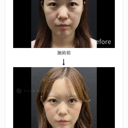
が長引く場合があります。
傷跡や
瘢痕が目立つことがあります（体質
による）。
鼻テスリフト
腫れ・赤み・痛み、皮下出血（1〜
2週間で軽快）
一時的なへこみ・
くぼみ・しわ
糸の通った部分に一
施術前
時的な凹みが出ることがあります
強いつっぱり感・違和感
点状の針
跡・色素沈着が残ることがあります
挿入した糸は触れることがありま
す
感染（発赤・痛み・熱感・膿）
左右差・湾曲が残ることがありま
す
糸アレルギーが起きた場合は抜
糸が必要になることがあります
糸
の抜去が必要な場合、切開が必要と
なり傷が残る可能性があります
鼻
尖部の血流障害による皮膚壊死の可