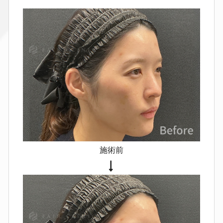
感
内出血による変色
凹凸・硬さ
左右差
感染（まれに抗生剤対応
が必要）
血管内注入による血流障
害（非常にまれ）
皮膚壊死（極め
てまれ）
ニューラミス
赤み・腫れ・痛み・つっぱり感・熱
感
内出血による変色
凹凸・硬さ
左右差
感染（まれに抗生剤対応
が必要）
血管内注入による血流障
害（非常にまれ）
皮膚壊死（極め
てまれ）
施術前