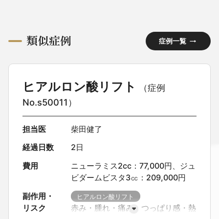
類似症例
症例一覧
ヒアルロン酸リフト
（症例
No.s50011）
担当医
柴田健了
経過日数
2日
費用
ニューラミス2cc：77,000円、ジュ
ビダームビスタ3㏄：209,000円
副作用・
ヒアルロン酸リフト
リスク
赤み・腫れ・痛み・つっぱり感・熱