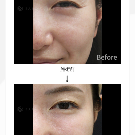
による笑いづらさ
まれに全身症状
（倦怠・頭痛・発熱 等）
ボツリヌストキシン
赤み・腫れ・痛み
内出血
注入部
位周囲の重さ・だるさ
表情の変化
（眉・瞼の位置変化など）
咬筋施
術時の咬みにくさ
口角下制の影響
による笑いづらさ
まれに全身症状
（倦怠・頭痛・発熱 等）
施術前