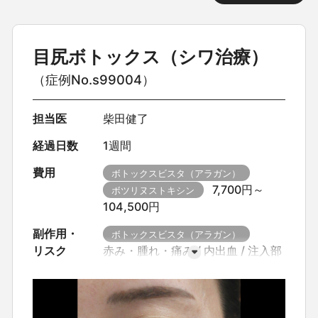
目尻ボトックス（シワ治療）
（症例No.s99004）
担当医
柴田健了
経過日数
1週間
費用
ボトックスビスタ（アラガン）
7,700円～
ボツリヌストキシン
104,500円
副作用・
ボトックスビスタ（アラガン）
リスク
赤み・腫れ・痛み
内出血
注入部
位周囲の重さ・だるさ
表情の変化
（眉・瞼の位置変化など）
咬筋施
術時の咬みにくさ
口角下制の影響