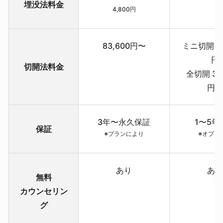
埋没法料金
4,800円
83,600円〜
ミニ切開 27
円
切開法料金
全切開 33
円
3年〜永久保証
1〜5年
保証
※プランにより
※オプシ
あり
あ
無料
カウンセリン
グ