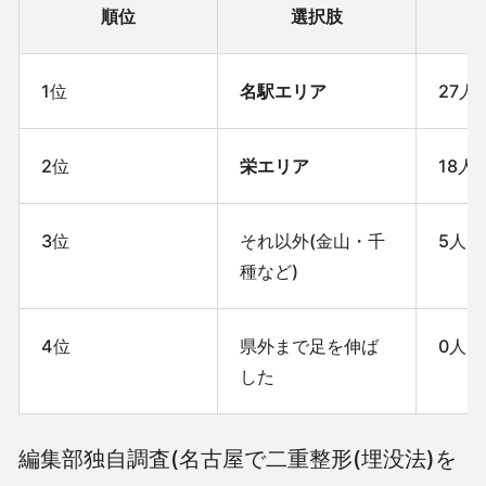
順位
選択肢
1位
名駅エリア
27人
2位
栄エリア
18人
3位
それ以外(金山・千
5人
種など)
4位
県外まで足を伸ば
0人
した
編集部独自調査(名古屋で二重整形(埋没法)を