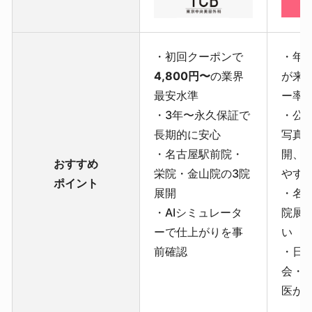
・初回クーポンで
・年間
4,800円〜
の業界
が来
最安水準
ー率9
・3年〜永久保証で
・公式
長期的に安心
写真
・名古屋駅前院・
開、
おすすめ
栄院・金山院の3院
やす
ポイント
展開
・名
・AIシミュレータ
院展
ーで仕上がりを事
い
前確認
・日
会・
医が