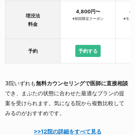
4,800円〜
4
埋没法
※初回限定クーポン
※モニタ
料金
予約
予約する
3院いずれも
無料カウンセリングで医師に直接相談
でき、まぶたの状態に合わせた最適なプランの提
案を受けられます。気になる院から複数比較して
みるのがおすすめです。
>>12院の詳細をすべて見る