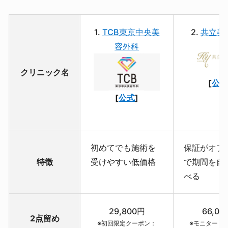
1.
TCB東京中央美
2.
共立美
容外科
クリニック名
[
公
[
公式
]
初めてでも施術を
保証がオプ
特徴
受けやすい低価格
で期間を自
べる
29,800円
66,00
2点留め
※初回限定クーポン：
※モニター：52