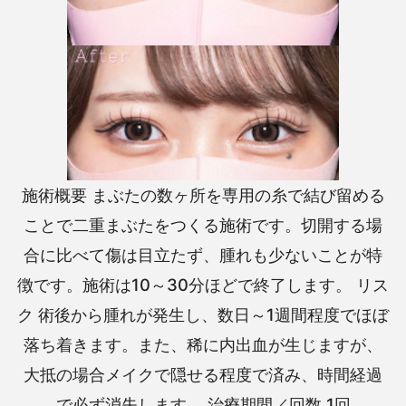
施術概要 まぶたの数ヶ所を専用の糸で結び留める
ことで二重まぶたをつくる施術です。切開する場
合に比べて傷は目立たず、腫れも少ないことが特
徴です。施術は10～30分ほどで終了します。 リス
ク 術後から腫れが発生し、数日～1週間程度でほぼ
落ち着きます。また、稀に内出血が生じますが、
大抵の場合メイクで隠せる程度で済み、時間経過
で必ず消失します。 治療期間／回数 1回